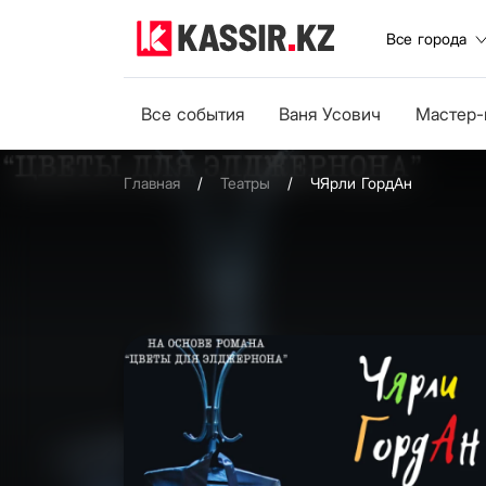
Все города
Все события
Ваня Усович
Мастер-
Главная
/
Театры
/
ЧЯрли ГордАн