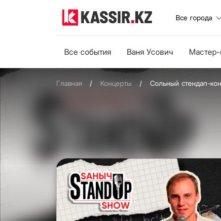
Все города
Все события
Ваня Усович
Мастер-
Главная
/
Концерты
/
Сольный стендап-кон