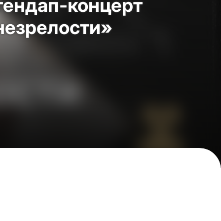
тендап-концерт
незрелости»