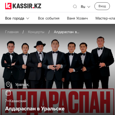
Вход
Ru
Все города
Все события
Ваня Усович
Мастер-кл
Главная
/
Концерты
/
Алдараспан в Уральске
Уральск,
7+
Казахский
Алдараспан в Уральске