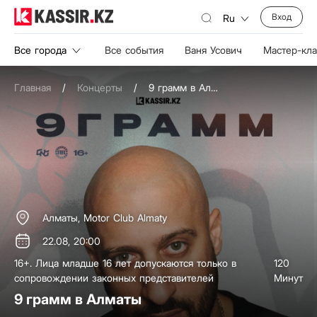
Вход
Ru
Все города
Все события
Ваня Усович
Мастер-кл
Главная
/
Концерты
/
9 грамм в Алматы
Алматы,
Motor Club Almaty
22.08, 20:00
16+. Лица младше 16 лет допускаются только в
120
сопровождении законных представителей
Минут
9 грамм в Алматы