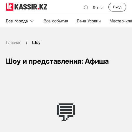
Вход
Ru
Все города
Все события
Ваня Усович
Мастер-кл
Главная
/
Шоу
Шоу и представления: Афиша
💬