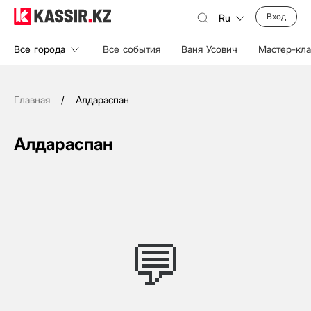
Вход
Ru
Все города
Все события
Ваня Усович
Мастер-кл
Главная
/
Алдараспан
Алдараспан
💬