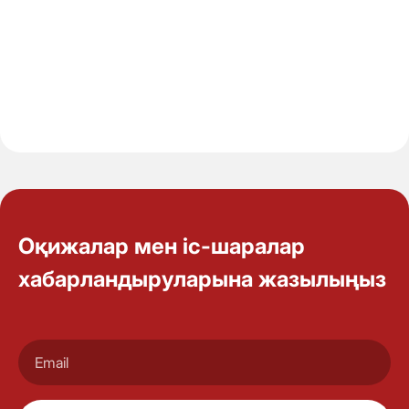
Оқижалар мен іс-шаралар
хабарландыруларына жазылыңыз