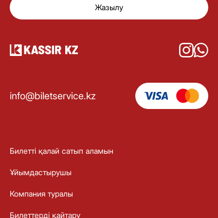
Жазылу
info@biletservice.kz
Билетті қалай сатып аламын
Ұйымдастырушы
Компания туралы
Билеттерді қайтару