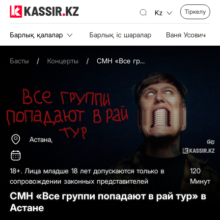
Тіркелу
Kz
Барлық қалалар
Барлық іс шаралар
Ваня Усович
Басты
/
Концерты
/
CMH «Все группи попадают в рай тур» в Астане
Астана,
18+. Лица младше 18 лет допускаются только в
120
сопровождении законных представителей
Минут
CMH «Все группи попадают в рай тур» в
Астане